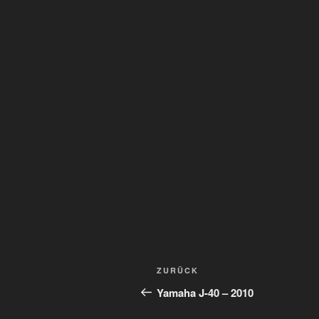
Beitragsnavigation
Vorheriger
ZURÜCK
Beitrag
Yamaha J-40 – 2010