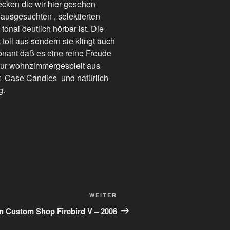
cken die wir hier gesehen
ausgesuchten , selektierten
tonal deutlich hörbar ist. Die
t toll aus sondern sie klingt auch
sonant daß es eine reine Freude
st nur wohnzimmergespielt aus
 Case Candies und natürlich
g.
Nächster
WEITER
Beitrag
n Custom Shop Firebird V – 2006