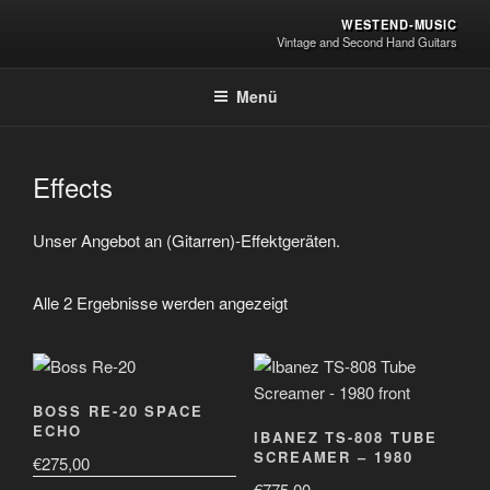
Zum
WESTEND-MUSIC
Inhalt
Vintage and Second Hand Guitars
springen
Menü
Effects
Unser Angebot an (Gitarren)-Effektgeräten.
Alle 2 Ergebnisse werden angezeigt
BOSS RE-20 SPACE
ECHO
IBANEZ TS-808 TUBE
SCREAMER – 1980
€
275,00
€
775,00