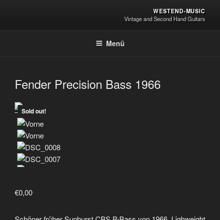
Zum
WESTEND-MUSIC
Inhalt
Vintage and Second Hand Guitars
springen
Menü
Fender Precision Bass 1966
Sold out!
€
0,00
Schöner früher Sunburst CBS P-Bass von 1966. Lighweight