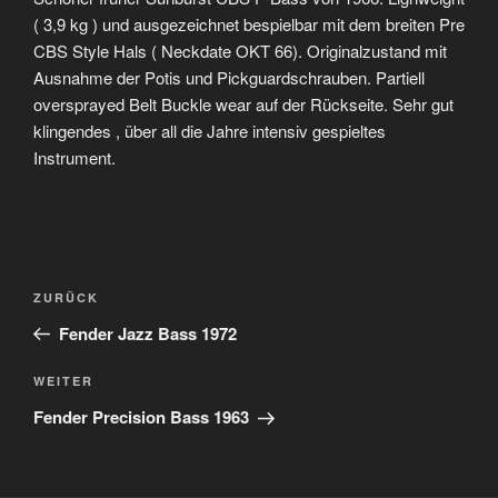
( 3,9 kg ) und ausgezeichnet bespielbar mit dem breiten Pre
CBS Style Hals ( Neckdate OKT 66). Originalzustand mit
Ausnahme der Potis und Pickguardschrauben. Partiell
oversprayed Belt Buckle wear auf der Rückseite. Sehr gut
klingendes , über all die Jahre intensiv gespieltes
Instrument.
Beitragsnavigation
Vorheriger
ZURÜCK
Beitrag
Fender Jazz Bass 1972
Nächster
WEITER
Beitrag
Fender Precision Bass 1963