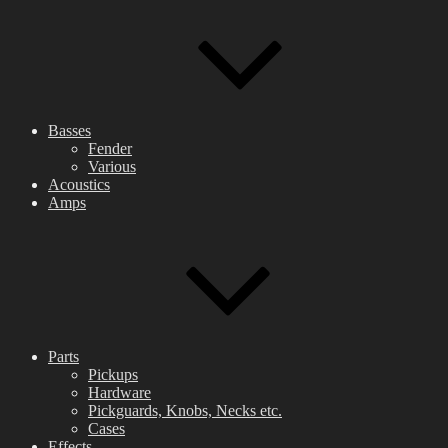
Basses
Fender
Various
Acoustics
Amps
Parts
Pickups
Hardware
Pickguards, Knobs, Necks etc.
Cases
Effects