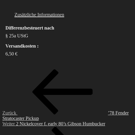
Zusätzliche Informationen
Differenzbesteuert nach
§ 25a UStG
Versandkosten :
6,50 €
Beitragsnavigation
Vorheriger
Beitrag
Zurück
’78 Fender
Stratocaster Pickup
Nächster
Weiter
2 Nickelcover f. early 80’s Gibson Humbucker
Beitrag